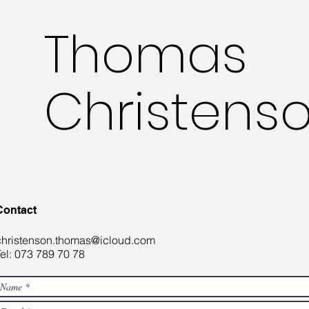
Thomas
Christens
Contact
christenson.thomas@icloud.com
Tel: 073 789 70 78